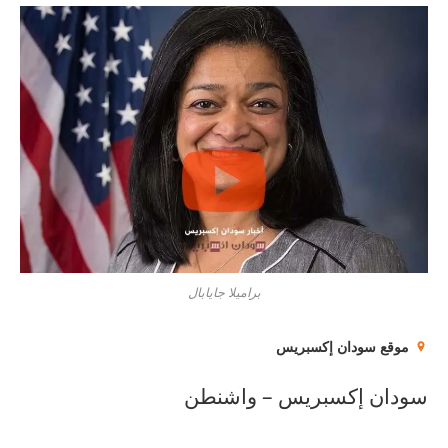
براميلا جايابال
موقع سودان إكسبريس
سودان إكسبريس – واشنطن