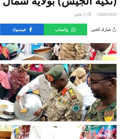
(تكية الجيش) بولاية شمال 
13/09/2025
1 دقائق
شارك الخبر:
واتساب
فيسبوك