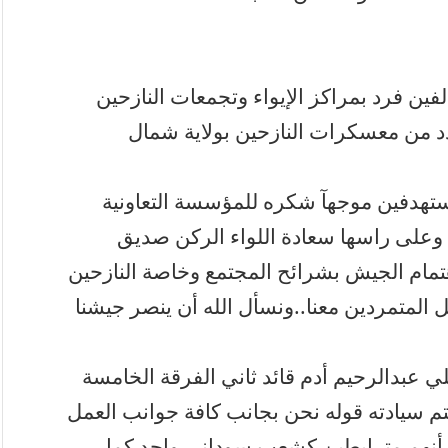
لفين فرد بمراكز الإيواء وتجمعات النازحين
د من معسكرات النازحين بولاية شمال
ستهدفين موجهآ شكره للمؤسسة التعاونية
ة وعلى راسها سعادة اللواء الركن صديق
اهتمام الجيش بشرائح المجتمع وخاصة النازحين
المتمردين معنا..ونسأل الله أن ينصر جيشنا
ي عبدالرحيم أدم قائد ثاني الفرقة الخامسة
م سيادته قوله نحن بجانب كافة جوانب العمل
كد أنهم مترابطين كشعب سوداني واحد كما