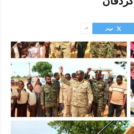
كردفان
تويتر