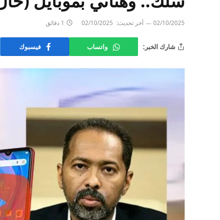
سلك.. وهنأني بموبايل (خال
02/10/2025
آخر تحديث:
02/10/2025
1 دقائق
شارك الخبر:
واتساب
فيسبوك