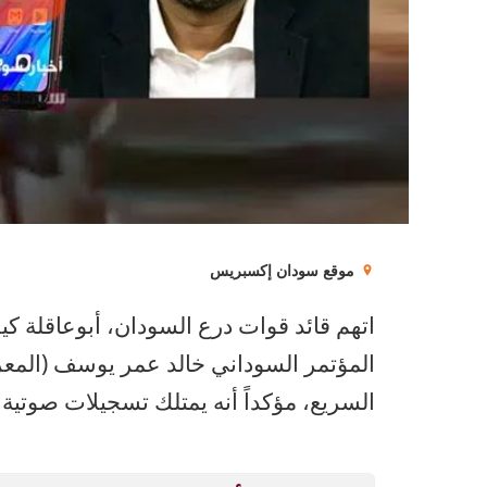
موقع سودان إكسبريس
اتهم قائد قوات درع السودان، أبوعاقلة ك
المؤتمر السوداني خالد عمر يوسف (المع
السريع، مؤكداً أنه يمتلك تسجيلات صوتية س