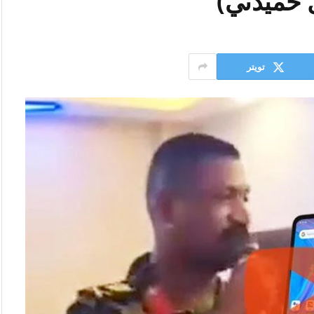
 حميدتي)
تويتر