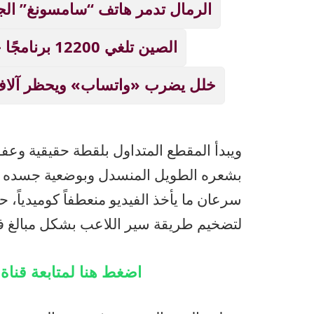
الرمال تدمر هاتف “سامسونغ” الج
الصين تلغي 12200 برنامجًا جامعيًا بسبب الذكاء الاصطناعي!
خلل يضرب «واتساب» ويحظر آلاف
ويبدأ المقطع المتداول بلقطة حقيقية وعف
بشعره الطويل المنسدل وبوضعية جسده الشه
سرعان ما يأخذ الفيديو منعطفاً كوميدياً،
لتضخيم طريقة سير اللاعب بشكل مبالغ في
اضغط هنا لمتابعة قنا