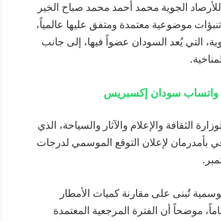
للأرصاد الجوية محمد أحمد محمد صباح الخير
 تنبؤات موضوعية معتمدة ومتفق عليها عالمياً،
ية، التي يُعد السودان عضواً فيها، إلى جانب
مناخية.
ة واتساب سودان إكسبريس
ذلك خلال المؤتمر التنويري رقم (56) لوزارة الثقافة والإعلام والآثار والسياحة، الذي
قافي بأمدرمان لإعلان التوقع الموسمي لدرجات
مبر.
وسمية تُبنى على مقارنة كميات الأمطار
ماً، موضحاً أن الفترة المرجعية المعتمدة