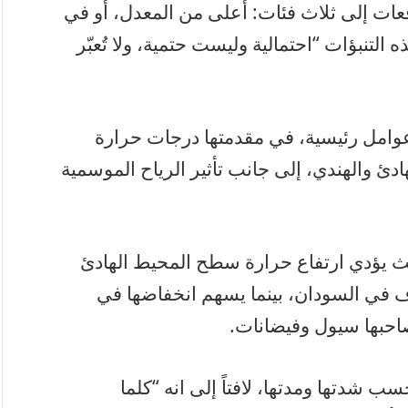
يث تُصنّف التوقعات إلى ثلاث فئات: أعلى من المعدل، أو في
 التنبؤات “احتمالية وليست حتمية، ولا تُعبّر
عوامل رئيسية، في مقدمتها درجات حرارة
 والهندي، إلى جانب تأثير الرياح الموسمية
يث يؤدي ارتفاع حرارة سطح المحيط الهادئ
اف في السودان، بينما يسهم انخفاضها في
احبها سيول وفيضانات.
ب شدتها ومدتها، لافتاً إلى انه “كلما