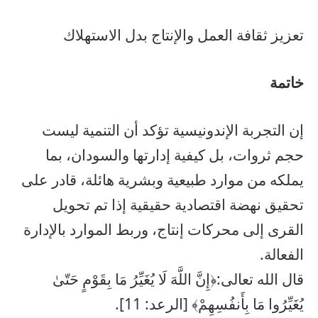
تعزيز ثقافة العمل والإنتاج بدل الاستهلاك
خاتمة
إن التجربة الإندونيسية تؤكد أن التنمية ليست
حجم ثروات، بل كيفية إدارتها والسودان، بما
يملكه من موارد طبيعية وبشرية هائلة، قادر على
تحقيق نهضة اقتصادية حقيقية إذا تم تحويل
القرى إلى محركات إنتاج، وربط الموارد بالإدارة
الفعالة.
قال الله تعالى:﴿إِنَّ اللَّهَ لَا يُغَيِّرُ مَا بِقَوْمٍ حَتّىٰ
يُغَيِّرُوا مَا بِأَنفُسِهِمْ﴾ [الرعد: 11].