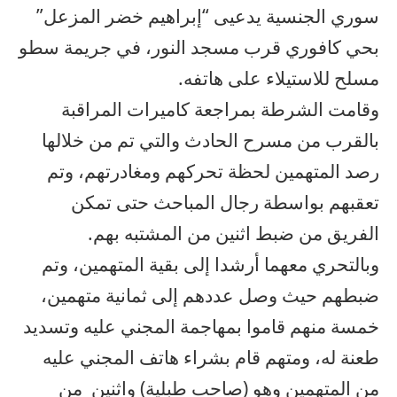
سوري الجنسية يدعيى “إبراهيم خضر المزعل”
بحي كافوري قرب مسجد النور، في جريمة سطو
مسلح للاستيلاء
على
هاتفه.
وقامت الشرطة بمراجعة كاميرات المراقبة
بالقرب من مسرح الحادث والتي تم من خلالها
رصد المتهمين لحظة تحركهم ومغادرتهم، وتم
تعقبهم بواسطة رجال المباحث حتى تمكن
الفريق من ضبط اثنين من المشتبه بهم.
وبالتحري معهما أرشدا إلى بقية المتهمين، وتم
ضبطهم حيث وصل عددهم إلى ثمانية متهمين،
خمسة منهم قاموا بمهاجمة
المجني
عليه وتسديد
طعنة له، ومتهم قام بشراء هاتف
المجني
عليه
من المتهمين وهو (صاحب طبلية)
واثنين
من