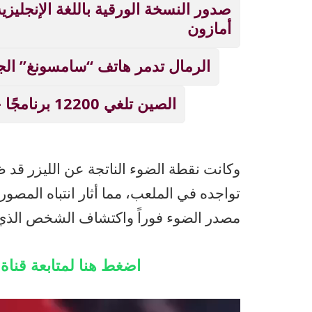
صدور النسخة الورقية باللغة الإنجلي
أمازون
الرمال تدمر هاتف “سامسونغ” الج
الصين تلغي 12200 برنامجًا جامعيًا بسبب الذكاء الاصطناعي!
وكانت نقطة الضوء الناتجة عن الليزر ق
تواجده في الملعب، مما أثار انتباه المصور
مصدر الضوء فوراً واكتشاف الشخص الذي يق
اضغط هنا لمتابعة قنا