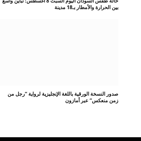
حالة طقس السودان اليوم السبت 8 أغسطس: تباين واسع
بين الحرارة والأمطار بـ18 مدينة
صدور النسخة الورقية باللغة الإنجليزية لرواية “رجل من
زمن منعكس” عبر أمازون