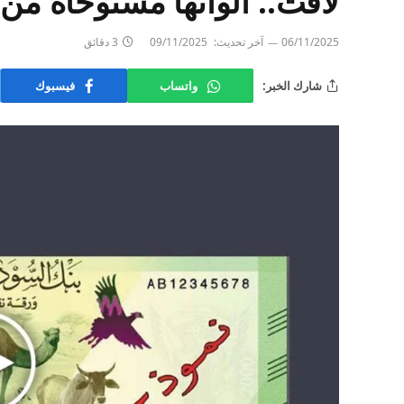
لافت.. ألوانها مستوحاة من
06/11/2025
آخر تحديث:
09/11/2025
3 دقائق
شارك الخبر:
واتساب
فيسبوك