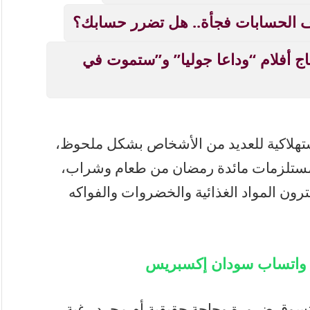
 الحسابات فجأة.. هل تضرر حسابك؟
اج أفلام “وداعا جوليا” و”ستموت في
استهلاكية للعديد من الأشخاص بشكل ملحوظ،
 مستلزمات مائدة رمضان من طعام وشراب،
رون المواد الغذائية والخضروات والفواكه
ة واتساب سودان إكسبريس
تسوق ضرورة وحاجة حقيقية أم مجرد رغبة