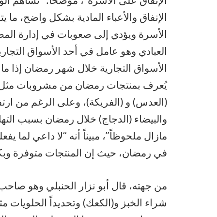
الإنفاق على الأسرة”، موضحاً: “تساهم الولائم
الإنفاق والأعباء المادية بشكل واضح، ما 
الأسرة ويؤدي إلى صعوبات في إدارة الم
العبادي وهو عامل في أحد الأسواق التجاري
الأسواق التجارية خلال شهر رمضان إذا ما 
يُعرف بمنتجات رمضان من مشروبات مثل (ق
(العدس) و (الفريكة)، وعلى الرغم من ارت
والبيضاء (الدجاج) خلال رمضان بسبب التهاف
مازال ملحوظاً”، مبيناً أنه “لا داعي لما 
في رمضان، حيث إن المنتجات متوفرة وبك
من جهته، قال أبو نزار الحنبلي وهو صاحب
شراء الخبز و(الكعك) وتحديداً الحلويات م