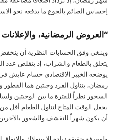
شهر رمضان، إذ تزداد أضعافاً مضاعفة مقارن
إحساس الصائم بالجوع ما يدفعه نحو الاستهل
“العروض الرمضانية، والإعلانات 
وينبغي وفق الحسابات النظرية أن ينخفض
يتعلق بالطعام والشراب، إذ يتقلص عدد الوج
يوضحه الخبير الاقتصادي حسام عايش في 
رمضان، يتناول الفرد وجبتين هما الفطور وال
السحور نظراً للفترة ما بين الوجبتين ولسا
يجعل الوقت المتاح لتناول الطعام أقل من ا
أن يكون شهراً للتقشف والشعور بالآخرين
ولمعرفة حقيقة زيادة الاستهلاك والإنفا