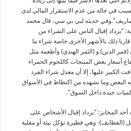
 التي تُعدّها الأُسر فيما بينها إلى زيادة
يتسبب في حالة من عدم الاستقرار المالي لدى
صاريف”.وفي حديثه لبي بي سي، قال محمد
ة: “يزداد إقبال الناس على الشراء من
قارنا ذلك بالأشهر الأخرى خاصة شراء ما
مر الدين) و (التمر الهندي) وأطعمة مثل
فاع أسعار بعض المنتجات كاللحوم الحمراء
ت الكبير عليها، إلا أن معدل شراء الفرد
يفعله البعض وما نشهده من اكتظاظ في الأسواق
ميات جيدة داخل السوق”.
 أحد المخابز: “يزداد إقبال الأشخاص على
ثل (القطايف)- وهي فطيرة تؤكل نيئة أو مقلية