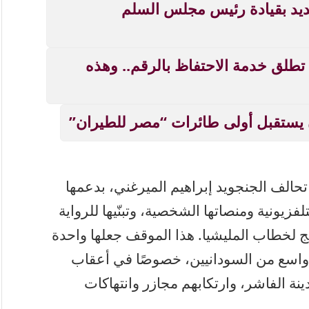
ديد بقيادة رئيس مجلس السلم
خدمة تهم السودانيين بالخارج.. MTN تطلق خدمة الاحتفاظ بالرقم.. وهذه
 يستقبل أولى طائرات “مصر للطيران”
الف الجنجويد إبراهيم الميرغني، بدعمها
لفزيونية ومنصاتها الشخصية، وتبنّيها للرواية
يج لخطاب المليشيا. هذا الموقف جعلها واحدة
واسع من السودانيين، خصوصًا في أعقاب
نة الفاشر، وارتكابهم مجازر وانتهاكات