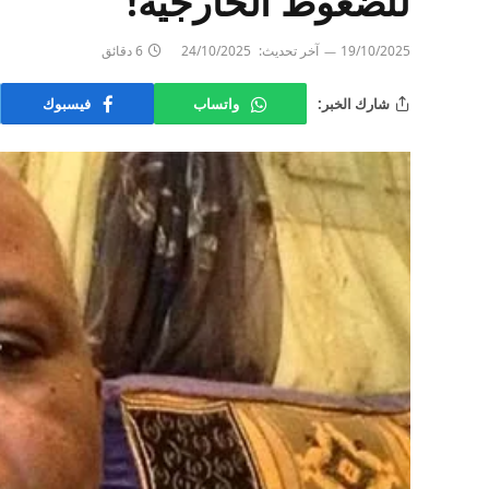
للضغوط الخارجية!
19/10/2025
آخر تحديث:
24/10/2025
6 دقائق
شارك الخبر:
واتساب
فيسبوك