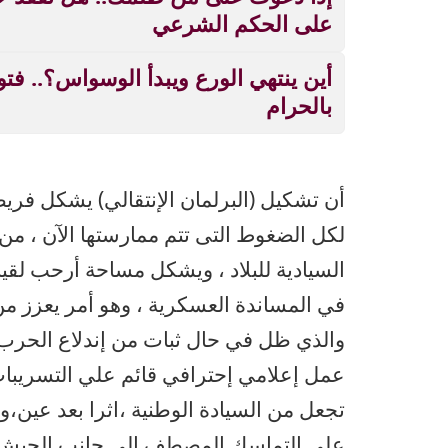
على الحكم الشرعي
أين ينتهي الورع ويبدأ الوسواس؟.. فت
بالحرام
أن تشكيل (البرلمان الإنتقالي) يشكل فري
لكل الضغوط التى تتم ممارستها الآن ، من ب
السيادية للبلاد ، ويشكل مساحة أرحب لقي
في المساندة العسكرية ، وهو أمر يعزز من
والذي ظل في حال ثبات من إندلاع الحرب
عمل إعلامي إحترافي قائم علي التسريبات
تجعل من السيادة الوطنية ،اثرا بعد عين،و
علي التماسك المصطف إلي جانب الجيش وا