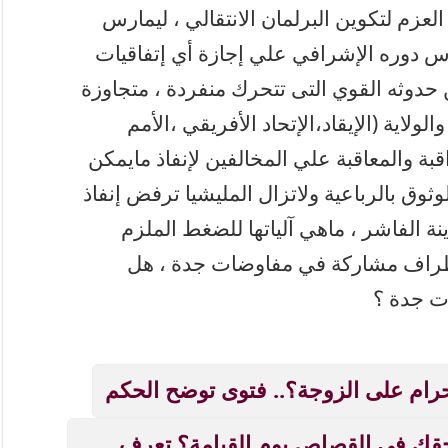
عزم لتكوين البرلمان الانتقالي ، ليمارس
رس دوره الإشرافي علي إجازة أي إتفاقيات
حدوثه القوي التى تتحرك منفردة ، متجاوزة
لولاية (الإيقاد،الإتحاد الأفريقي ،الأمم
بة والمعاقبة علي المخالفين لإنفاذ مايمكن
ثوق بالرباعية ولاتزال المليشيا ترفض إنفاذ
 الفاشر ، ماهي آلياتها للضغط الملزم
 الأطراف مشاركة في مفاوضات جدة ، هل
ت جدة ؟
ام على الزوجة؟.. فتوى توضح الحكم
قك في القصاص يوم القيامة؟ تعرف