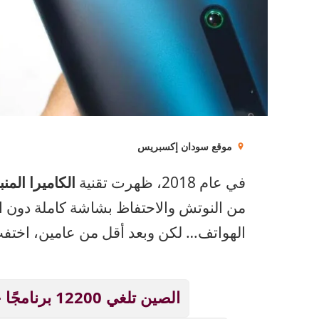
موقع سودان إكسبريس
في عام 2018، ظهرت تقنية
الكاميرا المنب
من النوتش والاحتفاظ بشاشة كاملة دون ان
الهواتف… لكن وبعد أقل من عامين، اختفت ه
الصين تلغي 12200 برنامجًا جامعيًا بسبب الذكاء الاصطناعي!