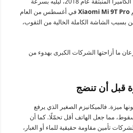
أول من أدخل فكرة الكاميرا المنبثقة عام 2018، ليليه بسرعة
Xiaomi Mi 9T Pro
في أغسطس من العام
ين بسبب الشاشة الكاملة الخالية من الثقوب،
عان ما أزاحتها الشركات الكبرى بهدوء من
 قبل أن تنضج
 كونها ميزة. فالميكانيزم الصغير الذي يرفع
لسقوط، مما جعل الهاتف أقل تحمّلًا. كما أن
ات تأمين مقاومة حقيقية للماء أو الغبار،