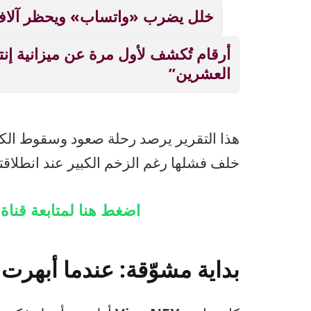
خلل يضرب «واتساب» ويحظر آلاف
أرقام تُكشف لأول مرة عن ميزانية إنت
العشرين”
هذا التقرير يرصد رحلة صعود وسقوط الكام
خلف فشلها رغم الزخم الكبير عند انطلاقته
اضغط هنا لمتابعة قنا
بداية مشوّقة: عندما أبهرت Vivo العالم