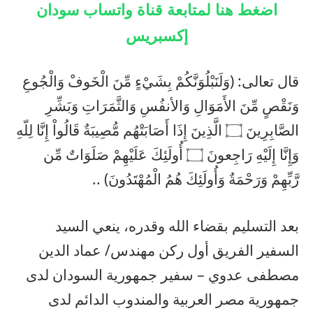
اضغط هنا لمتابعة قناة واتساب سودان
إكسبريس
قال تعالى: (وَلَنَبْلُوَنَّكُمْ بِشَيْءٍ مِّنَ الْخَوفْ وَالْجُوعِ
وَنَقْصٍ مِّنَ الأَمَوَالِ وَالأنفُسِ وَالثَّمَرَاتِ وَبَشِّرِ
الصَّابِرِينَ ۝ الَّذِينَ إِذَا أَصَابَتْهُم مُّصِيبَةٌ قَالُواْ إِنَّا لِلّهِ
وَإِنَّا إِلَيْهِ رَاجِعونَ ۝ أُولَئِكَ عَلَيْهِمْ صَلَوَاتٌ مِّن
رَّبِّهِمْ وَرَحْمَةٌ وَأُولَئِكَ هُمُ الْمُهْتَدُونَ) ..
بعد التسليم بقضاء الله وقدره، ينعي السيد
السفير الفريق أول ركن مهندس/ عماد الدين
مصطفى عدوي – سفير جمهورية السودان لدى
جمهورية مصر العربية والمندوب الدائم لدى