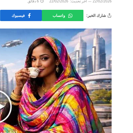
22/02/2026
آخر تحديث:
22/02/2026
6 دقائق
شارك الخبر:
واتساب
فيسبوك