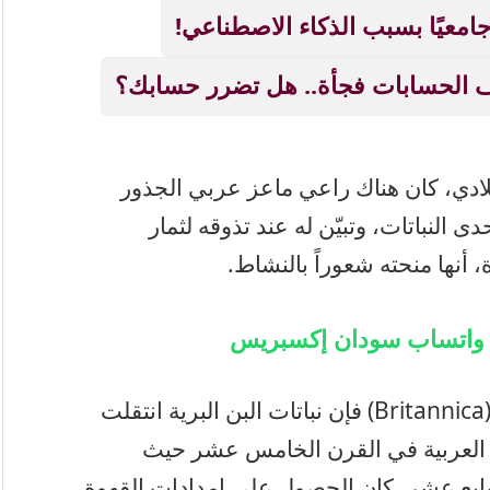
 الحسابات فجأة.. هل تضرر حسابك؟
لادي، كان هناك راعي ماعز عربي الجذور
 النباتات، وتبيّن له عند تذوقه لثمار
 أنها منحته شعوراً بالنشاط.
ة واتساب سودان إكسبريس
وبحسب ما ورد في الموسوعة البريطانية (Britannica) فإن نباتات البن البرية انتقلت
ة العربية في القرن الخامس عشر حيث
ابع عشر، كان الحصول على إمدادات القهوة