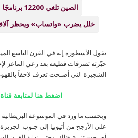
الصين تلغي 12200 برنامجًا جامعيًا بسبب الذكاء الاصطناعي!
خلل يضرب «واتساب» ويحظر آلاف
تقول الأسطورة إنه في القرن التاسع المي
حيّرته تصرفات قطيعه بعد رعي الماعز لإحدى
الشجيرة التي أصبحت تعرف لاحقاً بالقهوة،
اضغط هنا لمتابعة قنا
على الأرجح من أثيوبيا إلى جنوب الجزير
أصبحت تزرع هناك. وحتى نهاية القرن الس